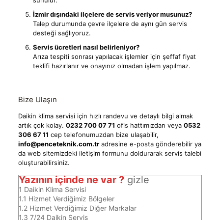
sunulur.
İzmir dışındaki ilçelere de servis veriyor musunuz?
Talep durumunda çevre ilçelere de aynı gün servis
desteği sağlıyoruz.
Servis ücretleri nasıl belirleniyor?
Arıza tespiti sonrası yapılacak işlemler için şeffaf fiyat
teklifi hazırlanır ve onayınız olmadan işlem yapılmaz.
Bize Ulaşın
Daikin klima servisi için hızlı randevu ve detaylı bilgi almak
artık çok kolay.
0232 700 07 71
ofis hattımızdan veya
0532
306 67 11
cep telefonumuzdan bize ulaşabilir,
info@penceteknik.com.tr
adresine e-posta gönderebilir ya
da web sitemizdeki iletişim formunu doldurarak servis talebi
oluşturabilirsiniz.
Yazının içinde ne var ?
gizle
1
Daikin Klima Servisi
1.1
Hizmet Verdiğimiz Bölgeler
1.2
Hizmet Verdiğimiz Diğer Markalar
1.3
7/24 Daikin Servis