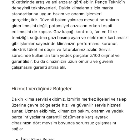
tüketiminde artış ve ani arızalar görülebilir. Pençe Teknik’in
deneyimli teknisyenleri, Daikin klimalarınız için marka
standartlarına uygun bakım ve onarım işlemleri
gerçekleştirir. Düzenli bakım yalnızca mevcut sorunların
giderilmesini değil, potansiyel arızaların erken tespit
edilmesini de kapsar. Gaz kaçağı kontrolü, fan ve filtre
temizliği, soğutma gazı basınç ayarı ve elektronik kart analizi
gibi işlemler sayesinde klimanızın performansı korunur,
elektrik tüketimi düşer ve faturalarınız azalır. Servis
sürecinde kullanılan tüm yedek parçalar %100 orijinal ve
garantilidir, bu da cihazınızın uzun ömürlü ve güvenli
çalışmasını garanti altına alır.
Hizmet Verdiğimiz Bölgeler
Daikin klima servisi ekibimiz, İzmir’in merkez ilçeleri ve talep
üzerine çevre bölgelerde hızlı ve güvenilir servis hizmeti
sunar. Uzman ekibimiz, klimanızın bakım, onarım ve yedek
parça ihtiyaçlarını garantili çözümlerle karşılayarak
cihazınızın dört mevsim boyunca sorunsuz çalışmasını
sağlar.
İzmir Klima Servisi