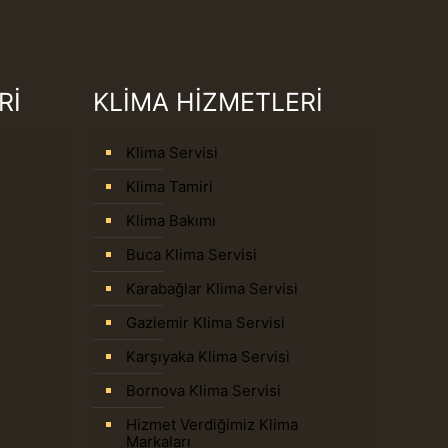
Rİ
KLİMA HİZMETLERİ
Klima Servisi
Klima Tamiri
Klima Bakımı
Buca Klima Servisi
Karabağlar Klima Servisi
Gaziemir Klima Servisi
Karşıyaka Klima Servisi
Bornova Klima Servisi
Hizmet Verdiğimiz Klima
Markaları