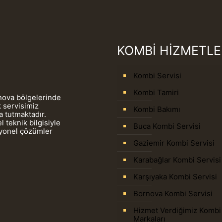
KOMBİ HİZMETLE
Kombi Servisi
Kombi Tamiri
rnova bölgelerinde
 servisimiz
Kombi Bakımı
 tutmaktadır.
 teknik bilgisiyle
Buca Kombi Servisi
syonel çözümler
Gaziemir Kombi Servisi
Karabağlar Kombi Servisi
Karşıyaka Kombi Servisi
Bornova Kombi Servisi
Hizmet Verdiğimiz Kombi
Markaları