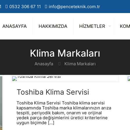
1
0532 306 67 11
info@penceteknik.com.tr
ANASAYFA
HAKKIMIZDA
HİZMETLER
KOM
Klima Markaları
Anasayfa
Klima Markaları
Toshiba Klima Servisi
Toshiba Klima Servisi Toshiba klima servisi
kapsamında Toshiba marka klimalarınızın arıza
tespiti, periyodik bakım, onarım ve orijinal
yedek parça değişimlerini üretici kriterlerine
uygun biçimde
[…]