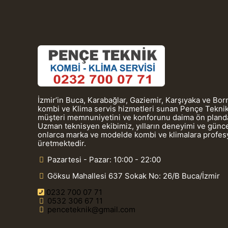
İzmir’in Buca, Karabağlar, Gaziemir, Karşıyaka ve Bo
kombi ve Klima servis hizmetleri sunan Pençe Teknik
müşteri memnuniyetini ve konforunu daima ön planda
Uzman teknisyen ekibimiz, yılların deneyimi ve güncel
onlarca marka ve modelde kombi ve klimalara profe
üretmektedir.
Pazartesi - Pazar: 10:00 - 22:00
Göksu Mahallesi 637 Sokak No: 26/B Buca/İzmir
0232 700 07 71
0532 306 67 11
penceteknik@gmail.com