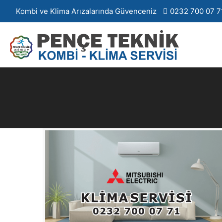
Kombi ve Klima Arızalarında Güvenceniz
0232 700 07 7