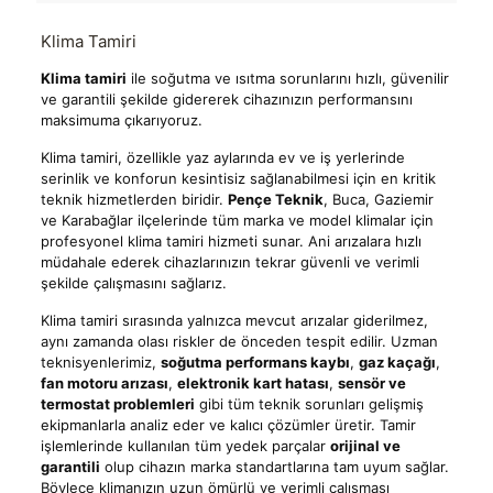
Klima Tamiri
Klima tamiri
ile soğutma ve ısıtma sorunlarını hızlı, güvenilir
ve garantili şekilde gidererek cihazınızın performansını
maksimuma çıkarıyoruz.
Klima tamiri, özellikle yaz aylarında ev ve iş yerlerinde
serinlik ve konforun kesintisiz sağlanabilmesi için en kritik
teknik hizmetlerden biridir.
Pençe Teknik
, Buca, Gaziemir
ve Karabağlar ilçelerinde tüm marka ve model klimalar için
profesyonel klima tamiri hizmeti sunar. Ani arızalara hızlı
müdahale ederek cihazlarınızın tekrar güvenli ve verimli
şekilde çalışmasını sağlarız.
Klima tamiri sırasında yalnızca mevcut arızalar giderilmez,
aynı zamanda olası riskler de önceden tespit edilir. Uzman
teknisyenlerimiz,
soğutma performans kaybı
,
gaz kaçağı
,
fan motoru arızası
,
elektronik kart hatası
,
sensör ve
termostat problemleri
gibi tüm teknik sorunları gelişmiş
ekipmanlarla analiz eder ve kalıcı çözümler üretir. Tamir
işlemlerinde kullanılan tüm yedek parçalar
orijinal ve
garantili
olup cihazın marka standartlarına tam uyum sağlar.
Böylece klimanızın uzun ömürlü ve verimli çalışması