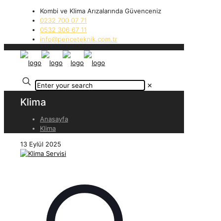
Kombi ve Klima Arızalarında Güvenceniz
0232 700 07 71
0532 306 67 11
info@penceteknik.com.tr
✕
Klima
Anasayfa
Klima
13 Eylül 2025