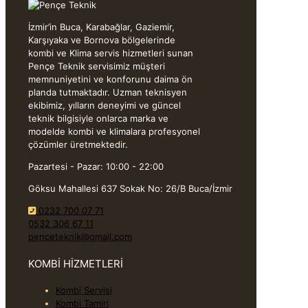
İzmir’in Buca, Karabağlar, Gaziemir,
Karşıyaka ve Bornova bölgelerinde
kombi ve Klima servis hizmetleri sunan
Pençe Teknik servisimiz müşteri
memnuniyetini ve konforunu daima ön
planda tutmaktadır. Uzman teknisyen
ekibimiz, yılların deneyimi ve güncel
teknik bilgisiyle onlarca marka ve
modelde kombi ve klimalara profesyonel
çözümler üretmektedir.
Pazartesi - Pazar: 10:00 - 22:00
Göksu Mahallesi 637 Sokak No: 26/B Buca/İzmir
0232 700 07 71
0532 306 67 11
penceteknik@gmail.com
KOMBİ HİZMETLERİ
Kombi Servisi
Kombi Tamiri