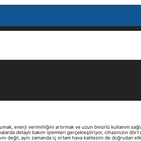
rumak, enerji verimliliğini artırmak ve uzun ömürlü kullanım sağ
larda detaylı bakım işlemleri gerçekleştiriyor, cihazınızın dö
nı değil, aynı zamanda iç ortam hava kalitesini de doğrudan etki