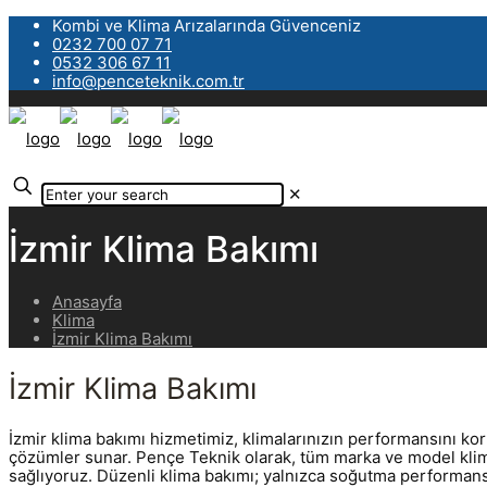
Kombi ve Klima Arızalarında Güvenceniz
0232 700 07 71
0532 306 67 11
info@penceteknik.com.tr
✕
İzmir Klima Bakımı
Anasayfa
Klima
İzmir Klima Bakımı
İzmir Klima Bakımı
İzmir klima bakımı hizmetimiz, klimalarınızın performansını ko
çözümler sunar. Pençe Teknik olarak, tüm marka ve model klima
sağlıyoruz. Düzenli klima bakımı; yalnızca soğutma performansı