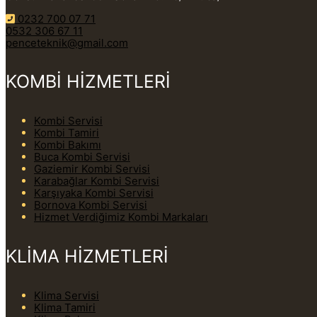
0232 700 07 71
0532 306 67 11
penceteknik@gmail.com
KOMBİ HİZMETLERİ
Kombi Servisi
Kombi Tamiri
Kombi Bakımı
Buca Kombi Servisi
Gaziemir Kombi Servisi
Karabağlar Kombi Servisi
Karşıyaka Kombi Servisi
Bornova Kombi Servisi
Hizmet Verdiğimiz Kombi Markaları
KLİMA HİZMETLERİ
Klima Servisi
Klima Tamiri