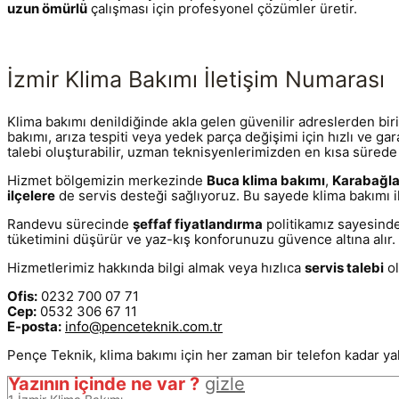
uzun ömürlü
çalışması için profesyonel çözümler üretir.
İzmir Klima Bakımı İletişim Numarası
Klima bakımı denildiğinde akla gelen güvenilir adreslerden bir
bakımı, arıza tespiti veya yedek parça değişimi için hızlı ve ga
talebi oluşturabilir, uzman teknisyenlerimizden en kısa sürede 
Hizmet bölgemizin merkezinde
Buca klima bakımı
,
Karabağla
ilçelere
de servis desteği sağlıyoruz. Bu sayede klima bakımı ih
Randevu sürecinde
şeffaf fiyatlandırma
politikamız sayesinde 
tüketimini düşürür ve yaz-kış konforunuzu güvence altına alır.
Hizmetlerimiz hakkında bilgi almak veya hızlıca
servis talebi
ol
Ofis:
0232 700 07 71
Cep:
0532 306 67 11
E-posta:
info@penceteknik.com.tr
Pençe Teknik, klima bakımı için her zaman bir telefon kadar ya
Yazının içinde ne var ?
gizle