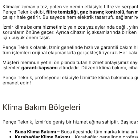
Klimalar zamanla toz, polen ve nemin etkisiyle filtre ve serpant
Pençe Teknik ekibi,
filtre temizliği, gaz basınç kontrolü, fan 
çalışır hale getirir. Bu sayede hem elektrik tasarrufu sağlanır h
İzmir klima bakımı hizmetimiz yalnızca yaz aylarında değil, yıl
sorunların önüne geçer. Ayrıca cihazın iç aksamlarında biriken b
için büyük önem taşır.
Pençe Teknik olarak, İzmir genelinde hızlı ve garantili bakım 
tüm işlemleri orijinal ekipmanlarla gerçekleştiriyoruz. Her bakı
Müşteri memnuniyetini ön planda tutan hizmet anlayışımız sayesi
işlemler
garanti kapsamı
altındadır. Düzenli klima bakımı, ciha
Pençe Teknik, profesyonel ekibiyle İzmir’de klima bakımında gü
emanet edin!
Klima Bakım Bölgeleri
Pençe Teknik, İzmir’de geniş bir hizmet ağına sahiptir. Başlıca 
Buca Klima Bakımı
– Buca ilçesinde tüm marka klimalar 
Karabağlar Klima Bakımı
– Karabağlar genelinde profesy