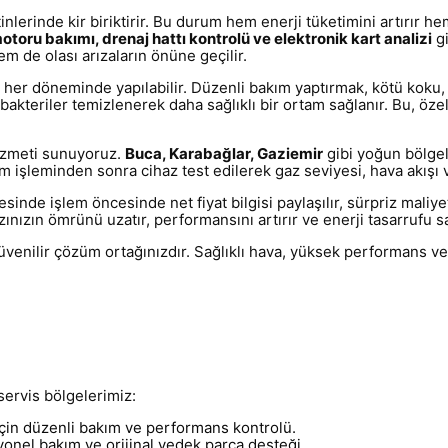
inlerinde kir biriktirir. Bu durum hem enerji tüketimini artırır 
motoru bakımı, drenaj hattı kontrolü ve elektronik kart analizi
gi
em de olası arızaların önüne geçilir.
ın her döneminde yapılabilir. Düzenli bakım yaptırmak, kötü koku,
akteriler temizlenerek daha sağlıklı bir ortam sağlanır. Bu, özell
hizmeti sunuyoruz.
Buca, Karabağlar, Gaziemir
gibi yoğun bölgel
m işleminden sonra cihaz test edilerek gaz seviyesi, hava akışı v
nde işlem öncesinde net fiyat bilgisi paylaşılır, sürpriz maliye
zınızın ömrünü uzatır, performansını artırır ve enerji tasarrufu s
venilir çözüm ortağınızdır. Sağlıklı hava, yüksek performans ve 
servis bölgelerimiz:
için düzenli bakım ve performans kontrolü.
onel bakım ve orijinal yedek parça desteği.