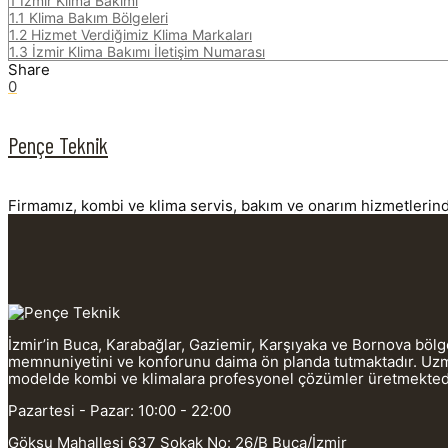
1
İzmir Klima Bakımı
1.1
Klima Bakım Bölgeleri
1.2
Hizmet Verdiğimiz Klima Markaları
1.3
İzmir Klima Bakımı İletişim Numarası
Share
0
Pençe Teknik
Firmamız, kombi ve klima servis, bakım ve onarım hizmetlerinde 
İzmir’in Buca, Karabağlar, Gaziemir, Karşıyaka ve Bornova böl
memnuniyetini ve konforunu daima ön planda tutmaktadır. Uzman
modelde kombi ve klimalara profesyonel çözümler üretmekted
Pazartesi - Pazar: 10:00 - 22:00
Göksu Mahallesi 637 Sokak No: 26/B Buca/İzmir