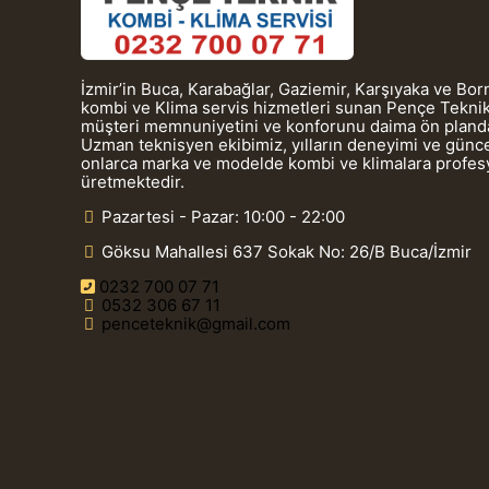
İzmir’in Buca, Karabağlar, Gaziemir, Karşıyaka ve Bo
kombi ve Klima servis hizmetleri sunan Pençe Teknik
müşteri memnuniyetini ve konforunu daima ön planda
Uzman teknisyen ekibimiz, yılların deneyimi ve güncel
onlarca marka ve modelde kombi ve klimalara profe
üretmektedir.
Pazartesi - Pazar: 10:00 - 22:00
Göksu Mahallesi 637 Sokak No: 26/B Buca/İzmir
0232 700 07 71
0532 306 67 11
penceteknik@gmail.com