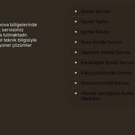
Kombi Servisi
Kombi Tamiri
rnova bölgelerinde
 servisimiz
Kombi Bakımı
 tutmaktadır.
 teknik bilgisiyle
Buca Kombi Servisi
syonel çözümler
Gaziemir Kombi Servisi
Karabağlar Kombi Servisi
Karşıyaka Kombi Servisi
Bornova Kombi Servisi
Hizmet Verdiğimiz Kombi
Markaları