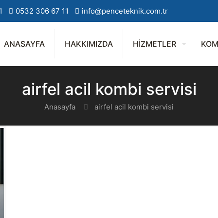
1
0532 306 67 11
info@penceteknik.com.tr
ANASAYFA
HAKKIMIZDA
HİZMETLER
KOM
airfel acil kombi servisi
Anasayfa
airfel acil kombi servisi