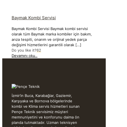
Baymak Kombi Servisi
Baymak Kombi Servisi Baymak kombi servisi
olarak tüm Baymak marka kombiler için bakım,
arıza tespiti, onarım ve orijinal yedek parça
değişimi hizmetlerini garantili olarak
[…]
Do you like it?
62
Devamını oku..
İzmir’in Buca, Karabağlar, Gaziemir,
Karşıyaka ve Bornova bölgelerinde
kombi ve Klima servis hizmetleri sunan
Pençe Teknik servisimiz müşteri
memnuniyetini ve konforunu daima ön
planda tutmaktadır. Uzman teknisyen