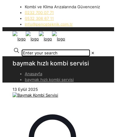
Kombi ve Klima Arızalarında Güvenceniz
0232 700 07 71
0532 306 67 11
info@penceteknik.com.tr
✕
baymak hızlı kombi servisi
Anasayfa
baymak hızlı kombi servisi
13 Eylül 2025