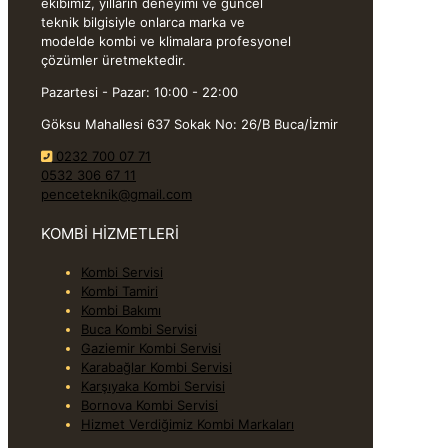
ekibimiz, yılların deneyimi ve güncel
teknik bilgisiyle onlarca marka ve
modelde kombi ve klimalara profesyonel
çözümler üretmektedir.
Pazartesi - Pazar: 10:00 - 22:00
Göksu Mahallesi 637 Sokak No: 26/B Buca/İzmir
0232 700 07 71
0532 306 67 11
penceteknik@gmail.com
KOMBİ HİZMETLERİ
Kombi Servisi
Kombi Tamiri
Kombi Bakımı
Buca Kombi Servisi
Gaziemir Kombi Servisi
Karabağlar Kombi Servisi
Karşıyaka Kombi Servisi
Bornova Kombi Servisi
Hizmet Verdiğimiz Kombi Markaları