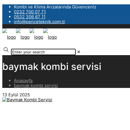
Kombi ve Klima Arızalarında Güvenceniz
0232 700 07 71
0532 306 67 11
info@penceteknik.com.tr
✕
baymak kombi servisi
Anasayfa
baymak kombi servisi
13 Eylül 2025