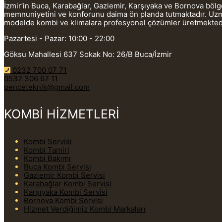
İzmir’in Buca, Karabağlar, Gaziemir, Karşıyaka ve Bornova böl
memnuniyetini ve konforunu daima ön planda tutmaktadır. Uzman
modelde kombi ve klimalara profesyonel çözümler üretmekted
Pazartesi - Pazar: 10:00 - 22:00
Göksu Mahallesi 637 Sokak No: 26/B Buca/İzmir
0232 700 07 71
0532 306 67 11
penceteknik@gmail.com
KOMBİ HİZMETLERİ
Kombi Servisi
Kombi Tamiri
Kombi Bakımı
Buca Kombi Servisi
Gaziemir Kombi Servisi
Karabağlar Kombi Servisi
Karşıyaka Kombi Servisi
Bornova Kombi Servisi
Hizmet Verdiğimiz Kombi Markaları