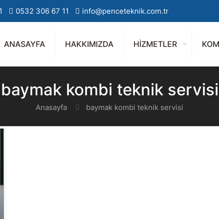
1
0532 306 67 11
info@penceteknik.com.tr
ANASAYFA
HAKKIMIZDA
HİZMETLER
KOM
baymak kombi teknik servisi
Anasayfa
baymak kombi teknik servisi