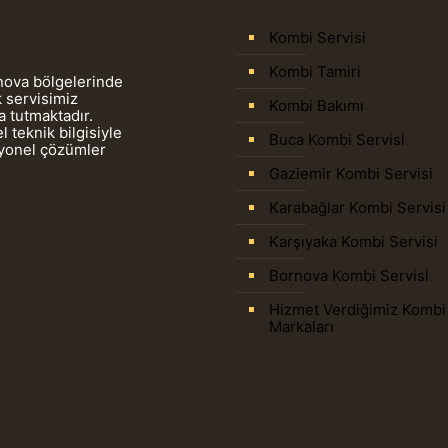
Kombi Servisi
Kombi Tamiri
rnova bölgelerinde
 servisimiz
Kombi Bakımı
 tutmaktadır.
 teknik bilgisiyle
Buca Kombi Servisi
syonel çözümler
Gaziemir Kombi Servisi
Karabağlar Kombi Servisi
Karşıyaka Kombi Servisi
Bornova Kombi Servisi
Hizmet Verdiğimiz Kombi
Markaları