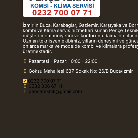
İzmir’in Buca, Karabağlar, Gaziemir, Karşıyaka ve Bo
kombi ve Klima servis hizmetleri sunan Pençe Teknik
müşteri memnuniyetini ve konforunu daima ön planda
Uzman teknisyen ekibimiz, yılların deneyimi ve güncel
onlarca marka ve modelde kombi ve klimalara profe
üretmektedir.
Pazartesi - Pazar: 10:00 - 22:00
Göksu Mahallesi 637 Sokak No: 26/B Buca/İzmir
0232 700 07 71
0532 306 67 11
penceteknik@gmail.com