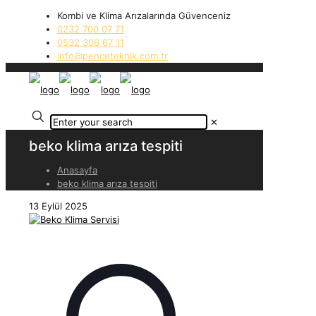
Kombi ve Klima Arızalarında Güvenceniz
0232 700 07 71
0532 306 67 11
info@penceteknik.com.tr
✕
beko klima arıza tespiti
Anasayfa
beko klima arıza tespiti
13 Eylül 2025