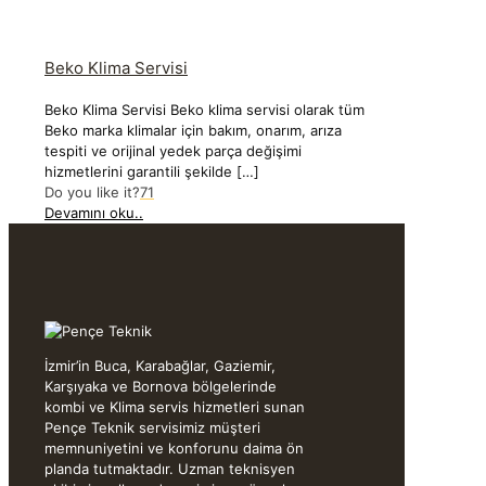
Beko Klima Servisi
Beko Klima Servisi Beko klima servisi olarak tüm
Beko marka klimalar için bakım, onarım, arıza
tespiti ve orijinal yedek parça değişimi
hizmetlerini garantili şekilde
[…]
Do you like it?
71
Devamını oku..
İzmir’in Buca, Karabağlar, Gaziemir,
Karşıyaka ve Bornova bölgelerinde
kombi ve Klima servis hizmetleri sunan
Pençe Teknik servisimiz müşteri
memnuniyetini ve konforunu daima ön
planda tutmaktadır. Uzman teknisyen