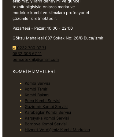
ekibimiz, yılların deneyimi ve güncel
teknik bilgisiyle onlarca marka ve
modelde kombi ve klimalara profesyonel
çözümler üretmektedir.
Pazartesi - Pazar: 10:00 - 22:00
Göksu Mahallesi 637 Sokak No: 26/B Buca/İzmir
0232 700 07 71
0532 306 67 11
penceteknik@gmail.com
KOMBİ HİZMETLERİ
Kombi Servisi
Kombi Tamiri
Kombi Bakımı
Buca Kombi Servisi
Gaziemir Kombi Servisi
Karabağlar Kombi Servisi
Karşıyaka Kombi Servisi
Bornova Kombi Servisi
Hizmet Verdiğimiz Kombi Markaları