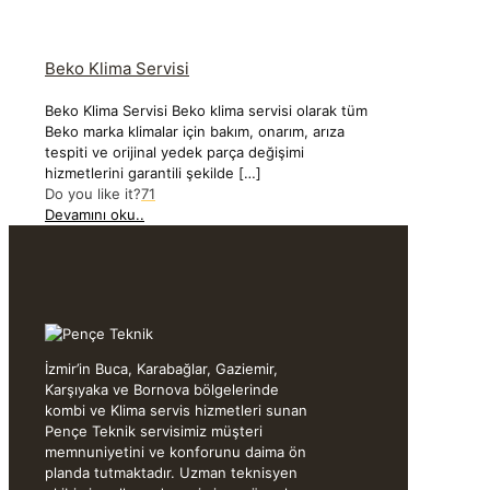
Beko Klima Servisi
Beko Klima Servisi Beko klima servisi olarak tüm
Beko marka klimalar için bakım, onarım, arıza
tespiti ve orijinal yedek parça değişimi
hizmetlerini garantili şekilde
[…]
Do you like it?
71
Devamını oku..
İzmir’in Buca, Karabağlar, Gaziemir,
Karşıyaka ve Bornova bölgelerinde
kombi ve Klima servis hizmetleri sunan
Pençe Teknik servisimiz müşteri
memnuniyetini ve konforunu daima ön
planda tutmaktadır. Uzman teknisyen