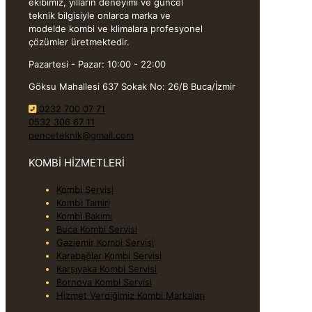
ekibimiz, yılların deneyimi ve güncel
teknik bilgisiyle onlarca marka ve
modelde kombi ve klimalara profesyonel
çözümler üretmektedir.
Pazartesi - Pazar: 10:00 - 22:00
Göksu Mahallesi 637 Sokak No: 26/B Buca/İzmir
0232 700 07 71
0532 306 67 11
penceteknik@gmail.com
KOMBİ HİZMETLERİ
Kombi Servisi
Kombi Tamiri
Kombi Bakımı
Buca Kombi Servisi
Gaziemir Kombi Servisi
Karabağlar Kombi Servisi
Karşıyaka Kombi Servisi
Bornova Kombi Servisi
Hizmet Verdiğimiz Kombi Markaları