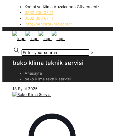
Kombi ve Klima Arızalarında Güvenceniz
0232 700 07 71
0532 306 67 11
info@penceteknik.com.tr
✕
beko klima teknik servisi
Anasayfa
beko klima teknik servisi
13 Eylül 2025