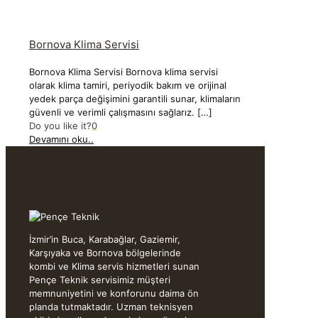
Bornova Klima Servisi
Bornova Klima Servisi Bornova klima servisi
olarak klima tamiri, periyodik bakım ve orijinal
yedek parça değişimini garantili sunar, klimaların
güvenli ve verimli çalışmasını sağlarız.
[…]
Do you like it?
0
Devamını oku..
İzmir’in Buca, Karabağlar, Gaziemir,
Karşıyaka ve Bornova bölgelerinde
kombi ve Klima servis hizmetleri sunan
Pençe Teknik servisimiz müşteri
memnuniyetini ve konforunu daima ön
planda tutmaktadır. Uzman teknisyen