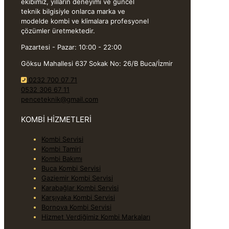
ekibimiz, yılların deneyimi ve güncel
teknik bilgisiyle onlarca marka ve
modelde kombi ve klimalara profesyonel
çözümler üretmektedir.
Pazartesi - Pazar: 10:00 - 22:00
Göksu Mahallesi 637 Sokak No: 26/B Buca/İzmir
0232 700 07 71
0532 306 67 11
penceteknik@gmail.com
KOMBİ HİZMETLERİ
Kombi Servisi
Kombi Tamiri
Kombi Bakımı
Buca Kombi Servisi
Gaziemir Kombi Servisi
Karabağlar Kombi Servisi
Karşıyaka Kombi Servisi
Bornova Kombi Servisi
Hizmet Verdiğimiz Kombi Markaları