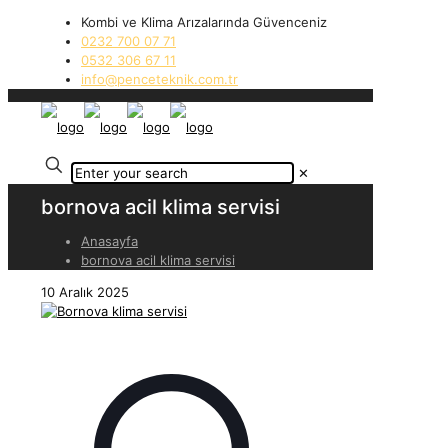
Kombi ve Klima Arızalarında Güvenceniz
0232 700 07 71
0532 306 67 11
info@penceteknik.com.tr
✕
bornova acil klima servisi
Anasayfa
bornova acil klima servisi
10 Aralık 2025