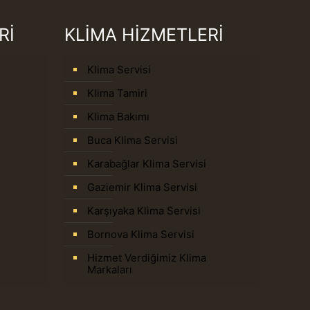
Rİ
KLİMA HİZMETLERİ
Klima Servisi
Klima Tamiri
Klima Bakımı
Buca Klima Servisi
Karabağlar Klima Servisi
Gaziemir Klima Servisi
Karşıyaka Klima Servisi
Bornova Klima Servisi
Hizmet Verdiğimiz Klima
Markaları