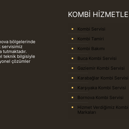
KOMBİ HİZMETLE
Kombi Servisi
Kombi Tamiri
rnova bölgelerinde
 servisimiz
Kombi Bakımı
 tutmaktadır.
 teknik bilgisiyle
Buca Kombi Servisi
syonel çözümler
Gaziemir Kombi Servisi
Karabağlar Kombi Servisi
Karşıyaka Kombi Servisi
Bornova Kombi Servisi
Hizmet Verdiğimiz Kombi
Markaları