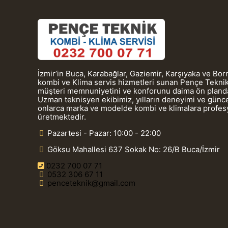
İzmir’in Buca, Karabağlar, Gaziemir, Karşıyaka ve Bo
kombi ve Klima servis hizmetleri sunan Pençe Teknik
müşteri memnuniyetini ve konforunu daima ön planda
Uzman teknisyen ekibimiz, yılların deneyimi ve güncel
onlarca marka ve modelde kombi ve klimalara profe
üretmektedir.
Pazartesi - Pazar: 10:00 - 22:00
Göksu Mahallesi 637 Sokak No: 26/B Buca/İzmir
0232 700 07 71
0532 306 67 11
penceteknik@gmail.com