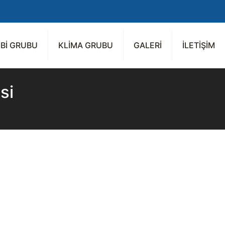
Bİ GRUBU
KLİMA GRUBU
GALERİ
İLETİŞİM
si