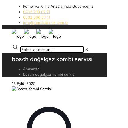
Kombi ve Klima Arızalarında Güvenceniz
0232 700 07 71
0532 306 67 11
info@penceteknik.com.tr
✕
bosch doğalgaz kombi servisi
Anasayfa
bosch doğalgaz kombi servisi
13 Eylül 2025