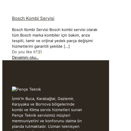
Bosch Kombi Servisi
Bosch Kombi Servisi Bosch kombi servisi olarak
tüm Bosch marka kombiler için bakım, arıza
tespiti, tamir ve orijinal yedek parça değişimi
hizmetlerini garantili şekilde
[…]
Do you like it?
31
Devamını oku..
İzmir’in Buca, Karabağlar, Gaziemir,
Karşıyaka ve Bornova bölgelerinde
kombi ve Klima servis hizmetleri sunan
Pençe Teknik servisimiz müşteri
memnuniyetini ve konforunu daima ön
planda tutmaktadır. Uzman teknisyen