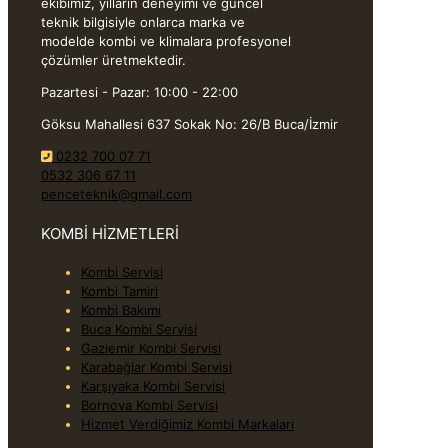
ekibimiz, yılların deneyimi ve güncel
teknik bilgisiyle onlarca marka ve
modelde kombi ve klimalara profesyonel
çözümler üretmektedir.
Pazartesi - Pazar: 10:00 - 22:00
Göksu Mahallesi 637 Sokak No: 26/B Buca/İzmir
0232 700 07 71
0532 306 67 11
penceteknik@gmail.com
KOMBİ HİZMETLERİ
Kombi Servisi
Kombi Tamiri
Kombi Bakımı
Buca Kombi Servisi
Gaziemir Kombi Servisi
Karabağlar Kombi Servisi
Karşıyaka Kombi Servisi
Bornova Kombi Servisi
Hizmet Verdiğimiz Kombi Markaları