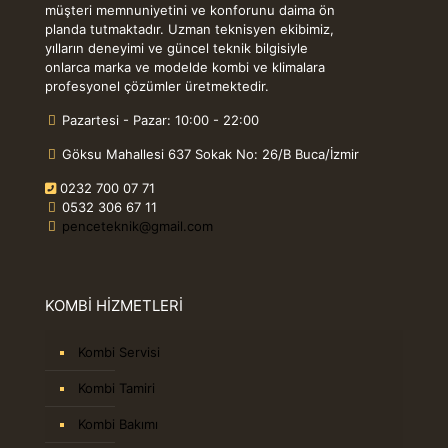
müşteri memnuniyetini ve konforunu daima ön
planda tutmaktadır. Uzman teknisyen ekibimiz,
yılların deneyimi ve güncel teknik bilgisiyle
onlarca marka ve modelde kombi ve klimalara
profesyonel çözümler üretmektedir.
Pazartesi - Pazar: 10:00 - 22:00
Göksu Mahallesi 637 Sokak No: 26/B Buca/İzmir
0232 700 07 71
0532 306 67 11
penceteknik@gmail.com
KOMBİ HİZMETLERİ
Kombi Servisi
Kombi Tamiri
Kombi Bakımı