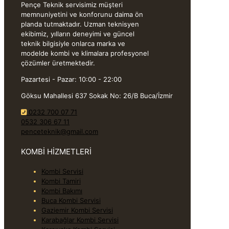
Pençe Teknik servisimiz müşteri
memnuniyetini ve konforunu daima ön
planda tutmaktadır. Uzman teknisyen
ekibimiz, yılların deneyimi ve güncel
teknik bilgisiyle onlarca marka ve
modelde kombi ve klimalara profesyonel
çözümler üretmektedir.
Pazartesi - Pazar: 10:00 - 22:00
Göksu Mahallesi 637 Sokak No: 26/B Buca/İzmir
0232 700 07 71
0532 306 67 11
penceteknik@gmail.com
KOMBİ HİZMETLERİ
Kombi Servisi
Kombi Tamiri
Kombi Bakımı
Buca Kombi Servisi
Gaziemir Kombi Servisi
Karabağlar Kombi Servisi