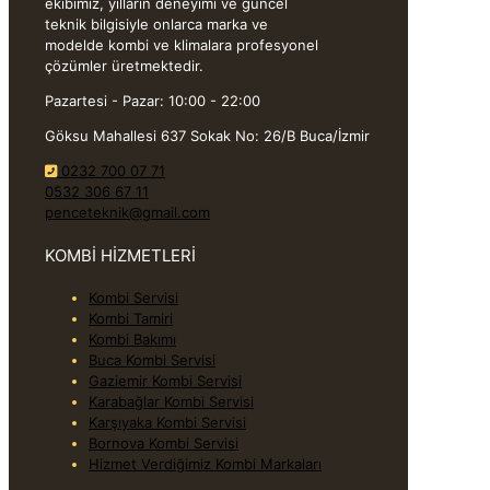
ekibimiz, yılların deneyimi ve güncel
teknik bilgisiyle onlarca marka ve
modelde kombi ve klimalara profesyonel
çözümler üretmektedir.
Pazartesi - Pazar: 10:00 - 22:00
Göksu Mahallesi 637 Sokak No: 26/B Buca/İzmir
0232 700 07 71
0532 306 67 11
penceteknik@gmail.com
KOMBİ HİZMETLERİ
Kombi Servisi
Kombi Tamiri
Kombi Bakımı
Buca Kombi Servisi
Gaziemir Kombi Servisi
Karabağlar Kombi Servisi
Karşıyaka Kombi Servisi
Bornova Kombi Servisi
Hizmet Verdiğimiz Kombi Markaları