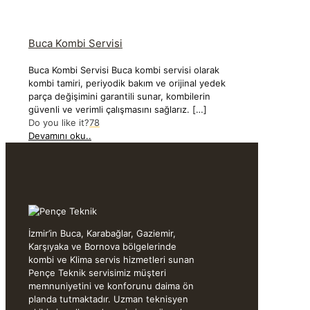
Buca Kombi Servisi
Buca Kombi Servisi Buca kombi servisi olarak
kombi tamiri, periyodik bakım ve orijinal yedek
parça değişimini garantili sunar, kombilerin
güvenli ve verimli çalışmasını sağlarız.
[…]
Do you like it?
78
Devamını oku..
İzmir’in Buca, Karabağlar, Gaziemir,
Karşıyaka ve Bornova bölgelerinde
kombi ve Klima servis hizmetleri sunan
Pençe Teknik servisimiz müşteri
memnuniyetini ve konforunu daima ön
planda tutmaktadır. Uzman teknisyen