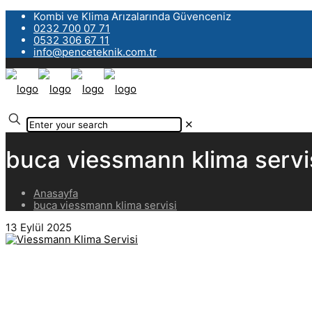
Kombi ve Klima Arızalarında Güvenceniz
0232 700 07 71
0532 306 67 11
info@penceteknik.com.tr
✕
buca viessmann klima servi
Anasayfa
buca viessmann klima servisi
13 Eylül 2025