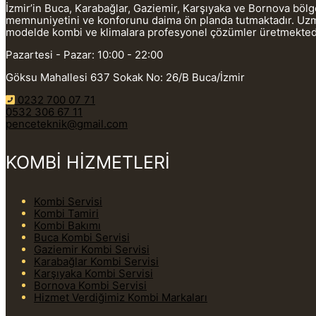
İzmir’in Buca, Karabağlar, Gaziemir, Karşıyaka ve Bornova böl
memnuniyetini ve konforunu daima ön planda tutmaktadır. Uzman
modelde kombi ve klimalara profesyonel çözümler üretmekted
Pazartesi - Pazar: 10:00 - 22:00
Göksu Mahallesi 637 Sokak No: 26/B Buca/İzmir
0232 700 07 71
0532 306 67 11
penceteknik@gmail.com
KOMBİ HİZMETLERİ
Kombi Servisi
Kombi Tamiri
Kombi Bakımı
Buca Kombi Servisi
Gaziemir Kombi Servisi
Karabağlar Kombi Servisi
Karşıyaka Kombi Servisi
Bornova Kombi Servisi
Hizmet Verdiğimiz Kombi Markaları