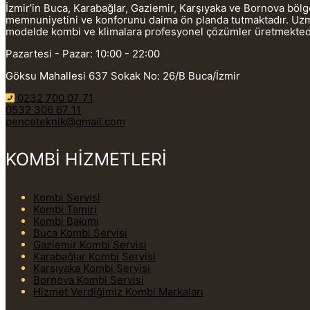
İzmir’in Buca, Karabağlar, Gaziemir, Karşıyaka ve Bornova böl
memnuniyetini ve konforunu daima ön planda tutmaktadır. Uzman
modelde kombi ve klimalara profesyonel çözümler üretmekted
Pazartesi - Pazar: 10:00 - 22:00
Göksu Mahallesi 637 Sokak No: 26/B Buca/İzmir
0232 700 07 71
0532 306 67 11
penceteknik@gmail.com
KOMBİ HİZMETLERİ
Kombi Servisi
Kombi Tamiri
Kombi Bakımı
Buca Kombi Servisi
Gaziemir Kombi Servisi
Karabağlar Kombi Servisi
Karşıyaka Kombi Servisi
Bornova Kombi Servisi
Hizmet Verdiğimiz Kombi Markaları