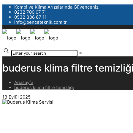
Kombi ve Klima Arızalarında Güvenceniz
0232 700 07 71
0532 306 67 11
info@penceteknik.com.tr
✕
buderus klima filtre temizliğ
Anasayfa
buderus klima filtre temizliği
13 Eylül 2025