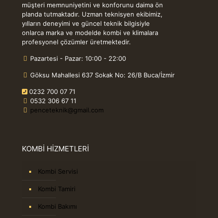
müşteri memnuniyetini ve konforunu daima ön
planda tutmaktadır. Uzman teknisyen ekibimiz,
yılların deneyimi ve güncel teknik bilgisiyle
onlarca marka ve modelde kombi ve klimalara
profesyonel çözümler üretmektedir.
Pazartesi - Pazar: 10:00 - 22:00
Göksu Mahallesi 637 Sokak No: 26/B Buca/İzmir
0232 700 07 71
0532 306 67 11
penceteknik@gmail.com
KOMBİ HİZMETLERİ
Kombi Servisi
Kombi Tamiri
Kombi Bakımı