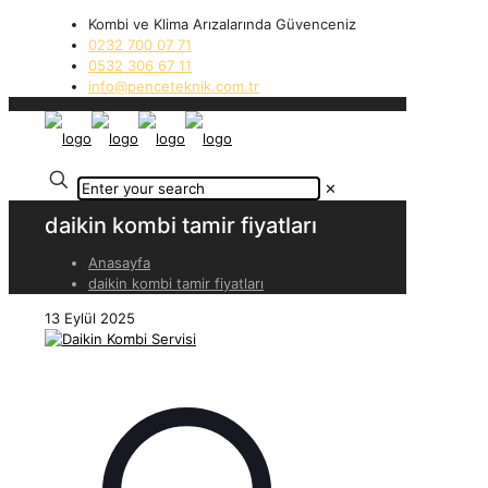
Kombi ve Klima Arızalarında Güvenceniz
0232 700 07 71
0532 306 67 11
info@penceteknik.com.tr
✕
daikin kombi tamir fiyatları
Anasayfa
daikin kombi tamir fiyatları
13 Eylül 2025