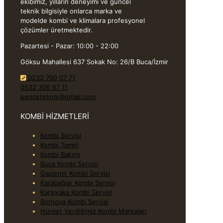
ekibimiz, yılların deneyimi ve güncel
teknik bilgisiyle onlarca marka ve
modelde kombi ve klimalara profesyonel
çözümler üretmektedir.
Pazartesi - Pazar: 10:00 - 22:00
Göksu Mahallesi 637 Sokak No: 26/B Buca/İzmir
0232 700 07 71
0532 306 67 11
penceteknik@gmail.com
KOMBİ HİZMETLERİ
Kombi Servisi
Kombi Tamiri
Kombi Bakımı
Buca Kombi Servisi
Gaziemir Kombi Servisi
Karabağlar Kombi Servisi
Karşıyaka Kombi Servisi
Bornova Kombi Servisi
Hizmet Verdiğimiz Kombi Markaları