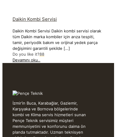
Daikin Kombi Servisi
Daikin Kombi Servisi Daikin kombi servisi olarak
tüm Daikin marka kombiler için arıza tespiti,
tamir, periyodik bakım ve orijinal yedek parça
değişimini garantili şekilde
[…]
Do you like it?
88
Devamını oku..
İzmir’in Buca, Karabağlar, Gaziemir,
Karşıyaka ve Bornova bölgelerinde
kombi ve Klima servis hizmetleri sunan
Pençe Teknik servisimiz müşteri
memnuniyetini ve konforunu daima ön
planda tutmaktadır. Uzman teknisyen