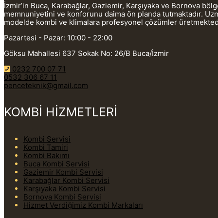
İzmir’in Buca, Karabağlar, Gaziemir, Karşıyaka ve Bornova böl
memnuniyetini ve konforunu daima ön planda tutmaktadır. Uzman
modelde kombi ve klimalara profesyonel çözümler üretmekted
Pazartesi - Pazar: 10:00 - 22:00
Göksu Mahallesi 637 Sokak No: 26/B Buca/İzmir
0232 700 07 71
0532 306 67 11
penceteknik@gmail.com
KOMBİ HİZMETLERİ
Kombi Servisi
Kombi Tamiri
Kombi Bakımı
Buca Kombi Servisi
Gaziemir Kombi Servisi
Karabağlar Kombi Servisi
Karşıyaka Kombi Servisi
Bornova Kombi Servisi
Hizmet Verdiğimiz Kombi Markaları