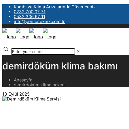
Kombi ve Klima Arızalarında Güvenceniz
0232 700 07 71
0532 306 67 11
info@penceteknik.com.tr
✕
demirdöküm klima bakımı
Anasayfa
demirdöküm klima bakımı
13 Eylül 2025