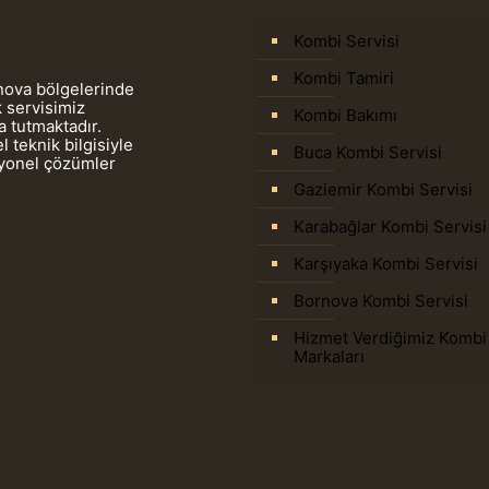
Kombi Servisi
Kombi Tamiri
rnova bölgelerinde
 servisimiz
Kombi Bakımı
 tutmaktadır.
 teknik bilgisiyle
Buca Kombi Servisi
syonel çözümler
Gaziemir Kombi Servisi
Karabağlar Kombi Servisi
Karşıyaka Kombi Servisi
Bornova Kombi Servisi
Hizmet Verdiğimiz Kombi
Markaları