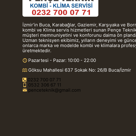
İzmir’in Buca, Karabağlar, Gaziemir, Karşıyaka ve Bo
kombi ve Klima servis hizmetleri sunan Pençe Teknik
müşteri memnuniyetini ve konforunu daima ön planda
Uzman teknisyen ekibimiz, yılların deneyimi ve güncel
onlarca marka ve modelde kombi ve klimalara profe
üretmektedir.
Pazartesi - Pazar: 10:00 - 22:00
Göksu Mahallesi 637 Sokak No: 26/B Buca/İzmir
0232 700 07 71
0532 306 67 11
penceteknik@gmail.com