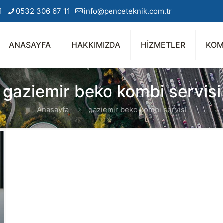
1
0532 306 67 11
info@penceteknik.com.tr
ANASAYFA
HAKKIMIZDA
HİZMETLER
KOM
gaziemir beko kombi servisi
Anasayfa
gaziemir beko kombi servisi