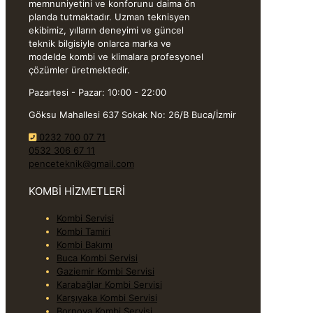
memnuniyetini ve konforunu daima ön
planda tutmaktadır. Uzman teknisyen
ekibimiz, yılların deneyimi ve güncel
teknik bilgisiyle onlarca marka ve
modelde kombi ve klimalara profesyonel
çözümler üretmektedir.
Pazartesi - Pazar: 10:00 - 22:00
Göksu Mahallesi 637 Sokak No: 26/B Buca/İzmir
0232 700 07 71
0532 306 67 11
penceteknik@gmail.com
KOMBİ HİZMETLERİ
Kombi Servisi
Kombi Tamiri
Kombi Bakımı
Buca Kombi Servisi
Gaziemir Kombi Servisi
Karabağlar Kombi Servisi
Karşıyaka Kombi Servisi
Bornova Kombi Servisi