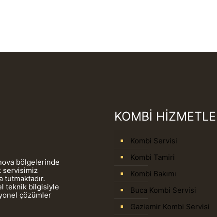
KOMBİ HİZMETLE
Kombi Servisi
Kombi Tamiri
rnova bölgelerinde
 servisimiz
Kombi Bakımı
 tutmaktadır.
 teknik bilgisiyle
Buca Kombi Servisi
syonel çözümler
Gaziemir Kombi Servisi