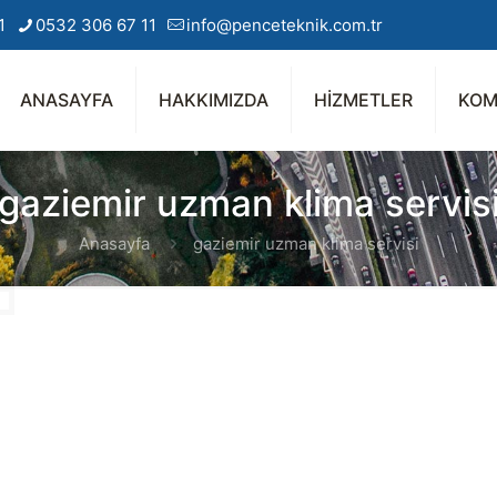
1
0532 306 67 11
info@penceteknik.com.tr
ANASAYFA
HAKKIMIZDA
HİZMETLER
KOM
gaziemir uzman klima servis
Anasayfa
gaziemir uzman klima servisi