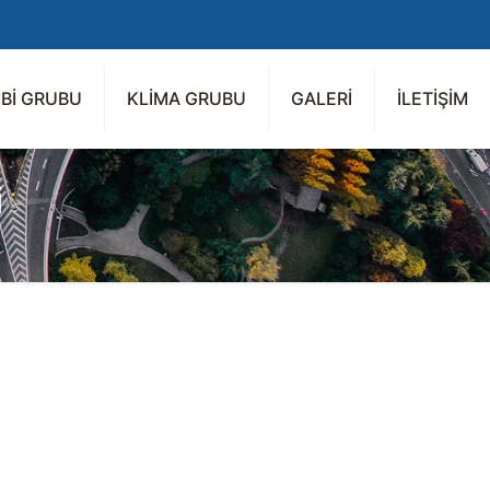
Bİ GRUBU
KLİMA GRUBU
GALERİ
İLETİŞİM
i