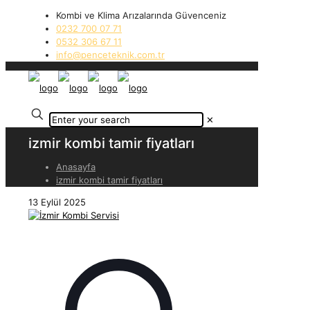
Kombi ve Klima Arızalarında Güvenceniz
0232 700 07 71
0532 306 67 11
info@penceteknik.com.tr
✕
izmir kombi tamir fiyatları
Anasayfa
izmir kombi tamir fiyatları
13 Eylül 2025