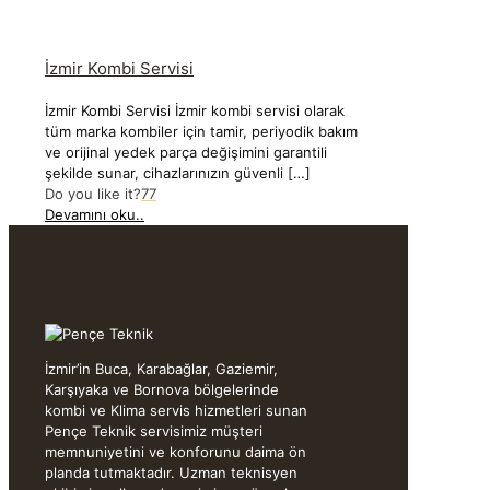
İzmir Kombi Servisi
İzmir Kombi Servisi İzmir kombi servisi olarak
tüm marka kombiler için tamir, periyodik bakım
ve orijinal yedek parça değişimini garantili
şekilde sunar, cihazlarınızın güvenli
[…]
Do you like it?
77
Devamını oku..
İzmir’in Buca, Karabağlar, Gaziemir,
Karşıyaka ve Bornova bölgelerinde
kombi ve Klima servis hizmetleri sunan
Pençe Teknik servisimiz müşteri
memnuniyetini ve konforunu daima ön
planda tutmaktadır. Uzman teknisyen