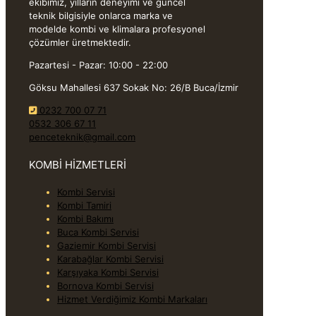
ekibimiz, yılların deneyimi ve güncel
teknik bilgisiyle onlarca marka ve
modelde kombi ve klimalara profesyonel
çözümler üretmektedir.
Pazartesi - Pazar: 10:00 - 22:00
Göksu Mahallesi 637 Sokak No: 26/B Buca/İzmir
0232 700 07 71
0532 306 67 11
penceteknik@gmail.com
KOMBİ HİZMETLERİ
Kombi Servisi
Kombi Tamiri
Kombi Bakımı
Buca Kombi Servisi
Gaziemir Kombi Servisi
Karabağlar Kombi Servisi
Karşıyaka Kombi Servisi
Bornova Kombi Servisi
Hizmet Verdiğimiz Kombi Markaları