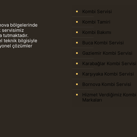
Kombi Servisi
Kombi Tamiri
rnova bölgelerinde
 servisimiz
Kombi Bakımı
 tutmaktadır.
 teknik bilgisiyle
Buca Kombi Servisi
syonel çözümler
Gaziemir Kombi Servisi
Karabağlar Kombi Servisi
Karşıyaka Kombi Servisi
Bornova Kombi Servisi
Hizmet Verdiğimiz Kombi
Markaları