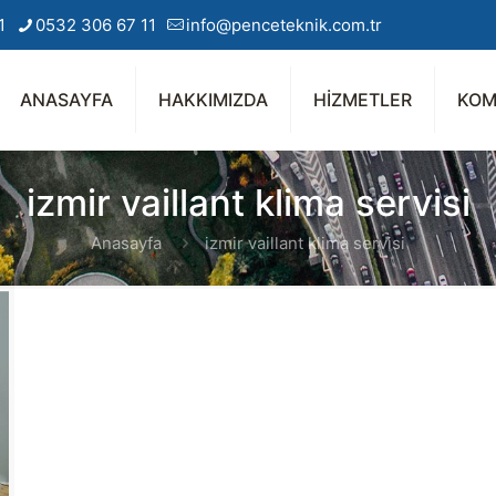
1
0532 306 67 11
info@penceteknik.com.tr
ANASAYFA
HAKKIMIZDA
HİZMETLER
KOM
izmir vaillant klima servisi
Anasayfa
izmir vaillant klima servisi