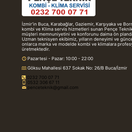
İzmir’in Buca, Karabağlar, Gaziemir, Karşıyaka ve Bo
kombi ve Klima servis hizmetleri sunan Pençe Teknik
müşteri memnuniyetini ve konforunu daima ön planda
Uzman teknisyen ekibimiz, yılların deneyimi ve güncel
onlarca marka ve modelde kombi ve klimalara profe
üretmektedir.
Pazartesi - Pazar: 10:00 - 22:00
Göksu Mahallesi 637 Sokak No: 26/B Buca/İzmir
0232 700 07 71
0532 306 67 11
penceteknik@gmail.com