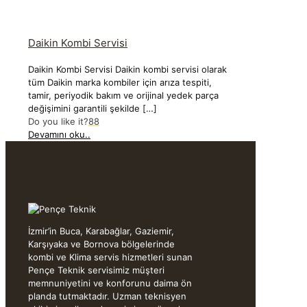
Daikin Kombi Servisi
Daikin Kombi Servisi Daikin kombi servisi olarak
tüm Daikin marka kombiler için arıza tespiti,
tamir, periyodik bakım ve orijinal yedek parça
değişimini garantili şekilde
[…]
Do you like it?
88
Devamını oku..
İzmir’in Buca, Karabağlar, Gaziemir,
Karşıyaka ve Bornova bölgelerinde
kombi ve Klima servis hizmetleri sunan
Pençe Teknik servisimiz müşteri
memnuniyetini ve konforunu daima ön
planda tutmaktadır. Uzman teknisyen