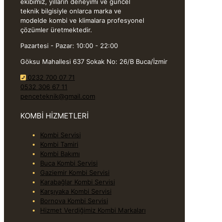
ekibimiz, yılların deneyimi ve güncel
teknik bilgisiyle onlarca marka ve
modelde kombi ve klimalara profesyonel
çözümler üretmektedir.
Pazartesi - Pazar: 10:00 - 22:00
Göksu Mahallesi 637 Sokak No: 26/B Buca/İzmir
0232 700 07 71
0532 306 67 11
penceteknik@gmail.com
KOMBİ HİZMETLERİ
Kombi Servisi
Kombi Tamiri
Kombi Bakımı
Buca Kombi Servisi
Gaziemir Kombi Servisi
Karabağlar Kombi Servisi
Karşıyaka Kombi Servisi
Bornova Kombi Servisi
Hizmet Verdiğimiz Kombi Markaları