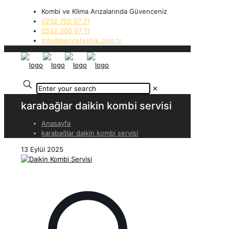
Kombi ve Klima Arızalarında Güvenceniz
0232 700 07 71
0532 306 67 11
info@penceteknik.com.tr
✕
karabağlar daikin kombi servisi
Anasayfa
karabağlar daikin kombi servisi
13 Eylül 2025