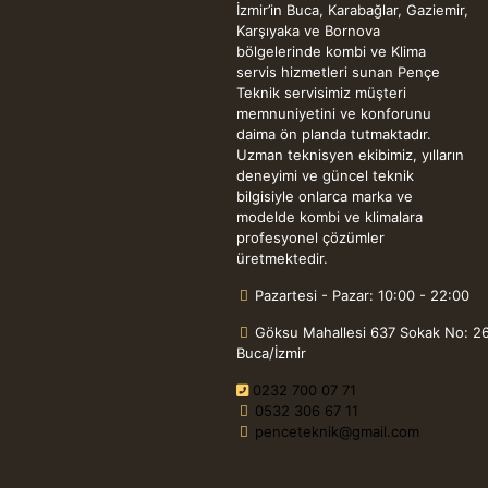
İzmir’in Buca, Karabağlar, Gaziemir,
Karşıyaka ve Bornova
bölgelerinde kombi ve Klima
servis hizmetleri sunan Pençe
Teknik servisimiz müşteri
memnuniyetini ve konforunu
daima ön planda tutmaktadır.
Uzman teknisyen ekibimiz, yılların
deneyimi ve güncel teknik
bilgisiyle onlarca marka ve
modelde kombi ve klimalara
profesyonel çözümler
üretmektedir.
Pazartesi - Pazar: 10:00 - 22:00
Göksu Mahallesi 637 Sokak No: 2
Buca/İzmir
0232 700 07 71
0532 306 67 11
penceteknik@gmail.com