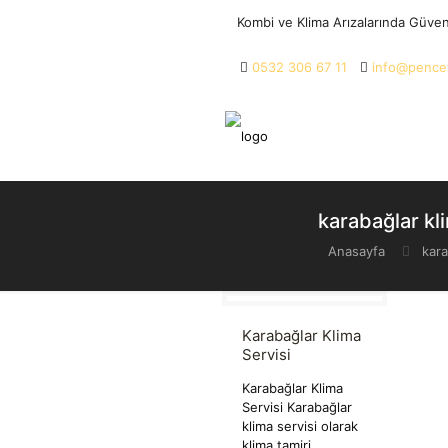
Kombi ve Klima Arızalarında Güve
0532 306 67 11
info@pencet
karabağlar kl
Anasayfa
kara
Karabağlar Klima
Servisi
Karabağlar Klima
Servisi Karabağlar
klima servisi olarak
klima tamiri,