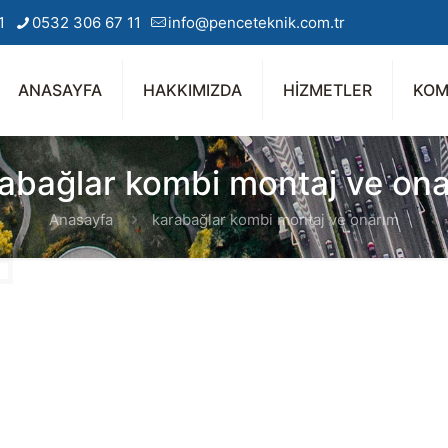
1
0532 306 67 11
info@penceteknik.com.tr
ANASAYFA
HAKKIMIZDA
HİZMETLER
KOM
abağlar kombi montaj ve on
Anasayfa
karabağlar kombi montaj ve onarım