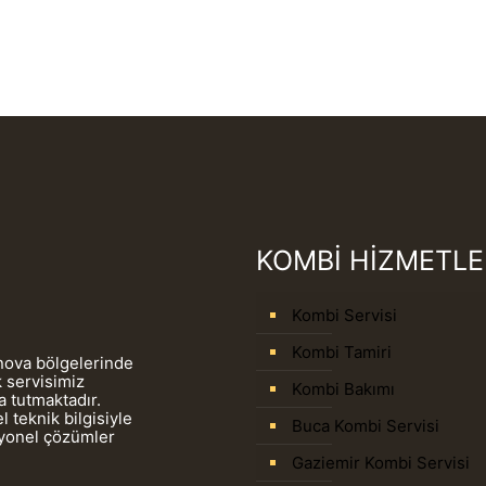
KOMBİ HİZMETLE
Kombi Servisi
Kombi Tamiri
rnova bölgelerinde
 servisimiz
Kombi Bakımı
 tutmaktadır.
 teknik bilgisiyle
Buca Kombi Servisi
syonel çözümler
Gaziemir Kombi Servisi