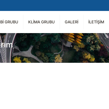
Bİ GRUBU
KLİMA GRUBU
GALERİ
İLETİŞİM
arım