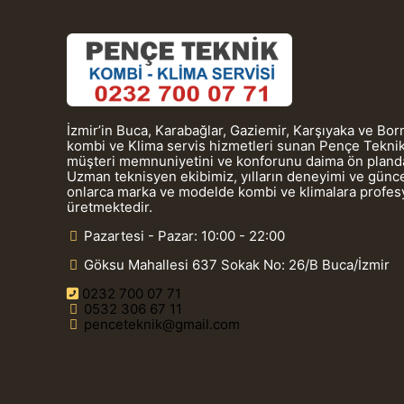
İzmir’in Buca, Karabağlar, Gaziemir, Karşıyaka ve Bo
kombi ve Klima servis hizmetleri sunan Pençe Teknik
müşteri memnuniyetini ve konforunu daima ön planda
Uzman teknisyen ekibimiz, yılların deneyimi ve güncel
onlarca marka ve modelde kombi ve klimalara profe
üretmektedir.
Pazartesi - Pazar: 10:00 - 22:00
Göksu Mahallesi 637 Sokak No: 26/B Buca/İzmir
0232 700 07 71
0532 306 67 11
penceteknik@gmail.com