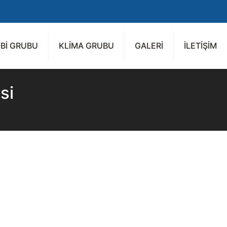
Bİ GRUBU
KLİMA GRUBU
GALERİ
İLETİŞİM
si