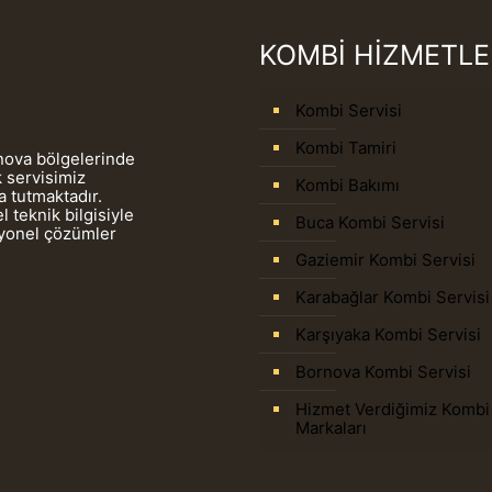
KOMBİ HİZMETLE
Kombi Servisi
Kombi Tamiri
rnova bölgelerinde
 servisimiz
Kombi Bakımı
 tutmaktadır.
 teknik bilgisiyle
Buca Kombi Servisi
syonel çözümler
Gaziemir Kombi Servisi
Karabağlar Kombi Servisi
Karşıyaka Kombi Servisi
Bornova Kombi Servisi
Hizmet Verdiğimiz Kombi
Markaları