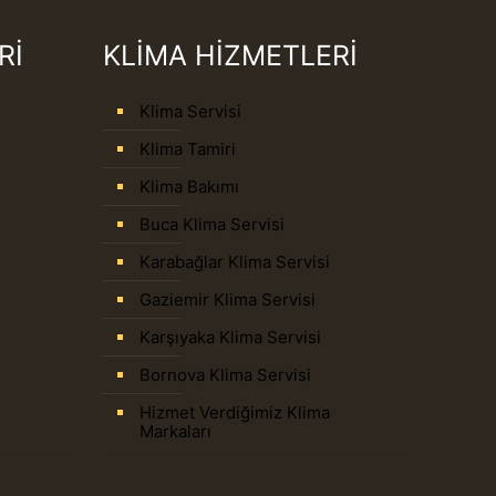
Rİ
KLİMA HİZMETLERİ
Klima Servisi
Klima Tamiri
Klima Bakımı
Buca Klima Servisi
Karabağlar Klima Servisi
Gaziemir Klima Servisi
Karşıyaka Klima Servisi
Bornova Klima Servisi
Hizmet Verdiğimiz Klima
Markaları