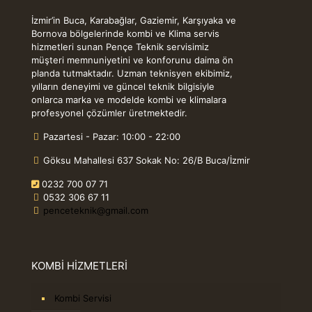
İzmir’in Buca, Karabağlar, Gaziemir, Karşıyaka ve
Bornova bölgelerinde kombi ve Klima servis
hizmetleri sunan Pençe Teknik servisimiz
müşteri memnuniyetini ve konforunu daima ön
planda tutmaktadır. Uzman teknisyen ekibimiz,
yılların deneyimi ve güncel teknik bilgisiyle
onlarca marka ve modelde kombi ve klimalara
profesyonel çözümler üretmektedir.
Pazartesi - Pazar: 10:00 - 22:00
Göksu Mahallesi 637 Sokak No: 26/B Buca/İzmir
0232 700 07 71
0532 306 67 11
penceteknik@gmail.com
KOMBİ HİZMETLERİ
Kombi Servisi