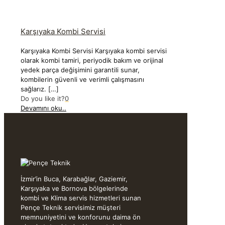
Karşıyaka Kombi Servisi
Karşıyaka Kombi Servisi Karşıyaka kombi servisi
olarak kombi tamiri, periyodik bakım ve orijinal
yedek parça değişimini garantili sunar,
kombilerin güvenli ve verimli çalışmasını
sağlarız.
[…]
Do you like it?
0
Devamını oku..
İzmir’in Buca, Karabağlar, Gaziemir,
Karşıyaka ve Bornova bölgelerinde
kombi ve Klima servis hizmetleri sunan
Pençe Teknik servisimiz müşteri
memnuniyetini ve konforunu daima ön