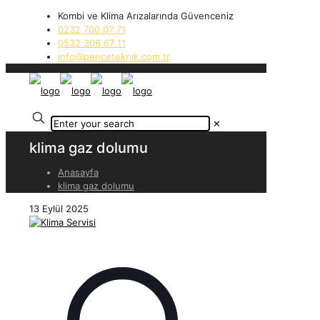
Kombi ve Klima Arızalarında Güvenceniz
0232 700 07 71
0532 306 67 11
info@penceteknik.com.tr
✕
klima gaz dolumu
Anasayfa
klima gaz dolumu
13 Eylül 2025