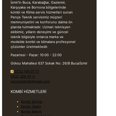
İzmir’in Buca, Karabağlar, Gaziemir,
Karşıyaka ve Bornova bölgelerinde
kombi ve Klima servis hizmetleri sunan
Pençe Teknik servisimiz müşteri
memnuniyetini ve konforunu daima ön
planda tutmaktadır. Uzman teknisyen
ekibimiz, yılların deneyimi ve güncel
teknik bilgisiyle onlarca marka ve
modelde kombi ve klimalara profesyonel
çözümler üretmektedir.
Pazartesi - Pazar: 10:00 - 22:00
Göksu Mahallesi 637 Sokak No: 26/B Buca/İzmir
0232 700 07 71
0532 306 67 11
penceteknik@gmail.com
KOMBİ HİZMETLERİ
Kombi Servisi
Kombi Tamiri
Kombi Bakımı