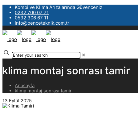
Kombi ve Klima Arızalarında Güvenceniz
0232 700 07 71
0532 306 67 11
info@penceteknik.com.tr
✕
klima montaj sonrası tamir
Anasayfa
klima montaj sonrası tamir
13 Eylül 2025