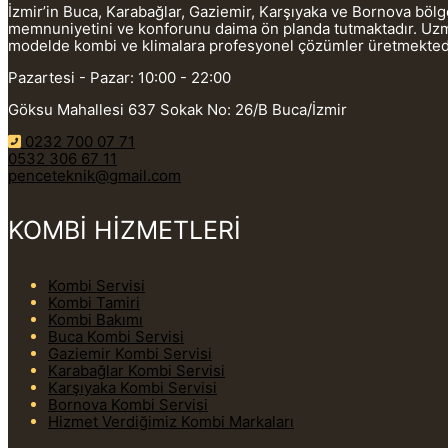
İzmir’in Buca, Karabağlar, Gaziemir, Karşıyaka ve Bornova böl
memnuniyetini ve konforunu daima ön planda tutmaktadır. Uzman
modelde kombi ve klimalara profesyonel çözümler üretmekted
Pazartesi - Pazar: 10:00 - 22:00
Göksu Mahallesi 637 Sokak No: 26/B Buca/İzmir
0232 700 07 71
0532 306 67 11
penceteknik@gmail.com
KOMBİ HİZMETLERİ
Kombi Servisi
Kombi Tamiri
Kombi Bakımı
Buca Kombi Servisi
Gaziemir Kombi Servisi
Karabağlar Kombi Servisi
Karşıyaka Kombi Servisi
Bornova Kombi Servisi
Hizmet Verdiğimiz Kombi Markaları