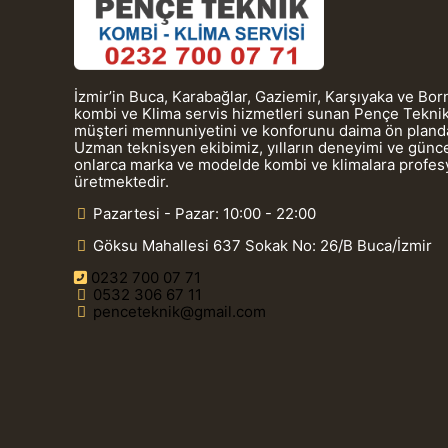
İzmir’in Buca, Karabağlar, Gaziemir, Karşıyaka ve Bo
kombi ve Klima servis hizmetleri sunan Pençe Teknik
müşteri memnuniyetini ve konforunu daima ön planda
Uzman teknisyen ekibimiz, yılların deneyimi ve güncel
onlarca marka ve modelde kombi ve klimalara profe
üretmektedir.
Pazartesi - Pazar: 10:00 - 22:00
Göksu Mahallesi 637 Sokak No: 26/B Buca/İzmir
0232 700 07 71
0532 306 67 11
penceteknik@gmail.com