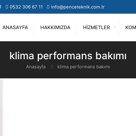
1
0532 306 67 11
info@penceteknik.com.tr
ANASAYFA
HAKKIMIZDA
HİZMETLER
KOM
klima performans bakımı
Anasayfa
klima performans bakımı