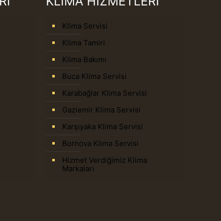
Rİ
KLİMA HİZMETLERİ
Klima Servisi
Klima Tamiri
Klima Bakımı
Buca Klima Servisi
Karabağlar Klima Servisi
Gaziemir Klima Servisi
Karşıyaka Klima Servisi
Bornova Klima Servisi
Hizmet Verdiğimiz Klima
Markaları