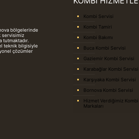
KOMBİ HİZMETLE
Kombi Servisi
Kombi Tamiri
rnova bölgelerinde
 servisimiz
Kombi Bakımı
 tutmaktadır.
 teknik bilgisiyle
Buca Kombi Servisi
syonel çözümler
Gaziemir Kombi Servisi
Karabağlar Kombi Servisi
Karşıyaka Kombi Servisi
Bornova Kombi Servisi
Hizmet Verdiğimiz Kombi
Markaları