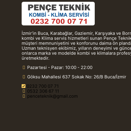
İzmir’in Buca, Karabağlar, Gaziemir, Karşıyaka ve Bo
kombi ve Klima servis hizmetleri sunan Pençe Teknik
müşteri memnuniyetini ve konforunu daima ön planda
Uzman teknisyen ekibimiz, yılların deneyimi ve güncel
onlarca marka ve modelde kombi ve klimalara profe
üretmektedir.
Pazartesi - Pazar: 10:00 - 22:00
Göksu Mahallesi 637 Sokak No: 26/B Buca/İzmir
0232 700 07 71
0532 306 67 11
penceteknik@gmail.com