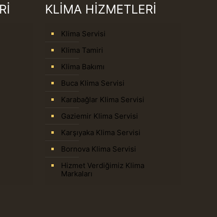
Rİ
KLİMA HİZMETLERİ
Klima Servisi
Klima Tamiri
Klima Bakımı
Buca Klima Servisi
Karabağlar Klima Servisi
Gaziemir Klima Servisi
Karşıyaka Klima Servisi
Bornova Klima Servisi
Hizmet Verdiğimiz Klima
Markaları