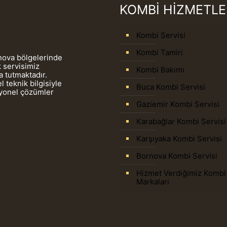
KOMBİ HİZMETLE
Kombi Servisi
Kombi Tamiri
rnova bölgelerinde
 servisimiz
Kombi Bakımı
 tutmaktadır.
 teknik bilgisiyle
Buca Kombi Servisi
syonel çözümler
Gaziemir Kombi Servisi
Karabağlar Kombi Servisi
Karşıyaka Kombi Servisi
Bornova Kombi Servisi
Hizmet Verdiğimiz Kombi
Markaları