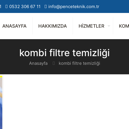
1
0532 306 67 11
info@penceteknik.com.tr
ANASAYFA
HAKKIMIZDA
HİZMETLER
KOM
kombi filtre temizliği
Anasayfa
kombi filtre temizliği