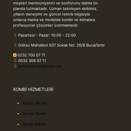
müşteri memnuniyetini ve konforunu daima ön
planda tutmaktadır. Uzman teknisyen ekibimiz,
yılların deneyimi ve güncel teknik bilgisiyle
onlarca marka ve modelde kombi ve klimalara
profesyonel çözümler üretmektedir.
Pazartesi - Pazar: 10:00 - 22:00
Göksu Mahallesi 637 Sokak No: 26/B Buca/İzmir
0232 700 07 71
0532 306 67 11
penceteknik@gmail.com
KOMBİ HİZMETLERİ
Kombi Servisi
Kombi Tamiri
Kombi Bakımı