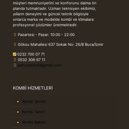
müşteri memnuniyetini ve konforunu daima ön
planda tutmaktadır. Uzman teknisyen ekibimiz,
yılların deneyimi ve güncel teknik bilgisiyle
onlarca marka ve modelde kombi ve klimalara
profesyonel çözümler üretmektedir.
Pazartesi - Pazar: 10:00 - 22:00
Göksu Mahallesi 637 Sokak No: 26/B Buca/İzmir
0232 700 07 71
0532 306 67 11
penceteknik@gmail.com
KOMBİ HİZMETLERİ
Kombi Servisi
Kombi Tamiri
Kombi Bakımı