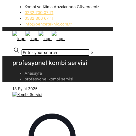
Kombi ve Klima Arızalarında Güvenceniz
0232 700 07 71
0532 306 67 11
info@penceteknik.com.tr
✕
profesyonel kombi servisi
Anasayfa
profesyonel kombi servisi
13 Eylül 2025