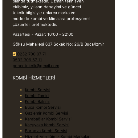
planda tutmaktadır. Uzman teknisyen
ekibimiz, yılların deneyimi ve güncel
teknik bilgisiyle onlarca marka ve
modelde kombi ve klimalara profesyonel
çözümler üretmektedir.
Pazartesi - Pazar: 10:00 - 22:00
Göksu Mahallesi 637 Sokak No: 26/B Buca/İzmir
0232 700 07 71
0532 306 67 11
penceteknik@gmail.com
KOMBİ HİZMETLERİ
Kombi Servisi
Kombi Tamiri
Kombi Bakımı
Buca Kombi Servisi
Gaziemir Kombi Servisi
Karabağlar Kombi Servisi
Karşıyaka Kombi Servisi
Bornova Kombi Servisi
Hizmet Verdiğimiz Kombi Markaları