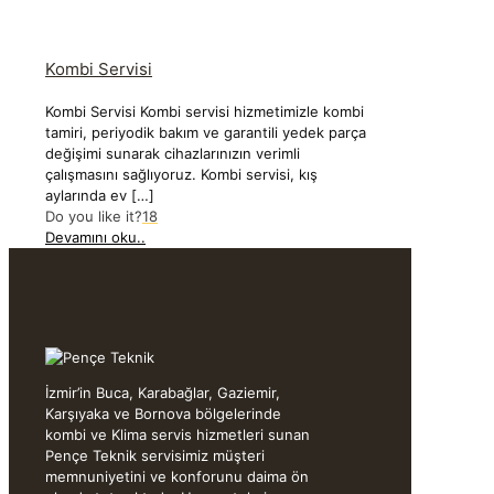
Kombi Servisi
Kombi Servisi Kombi servisi hizmetimizle kombi
tamiri, periyodik bakım ve garantili yedek parça
değişimi sunarak cihazlarınızın verimli
çalışmasını sağlıyoruz. Kombi servisi, kış
aylarında ev
[…]
Do you like it?
18
Devamını oku..
İzmir’in Buca, Karabağlar, Gaziemir,
Karşıyaka ve Bornova bölgelerinde
kombi ve Klima servis hizmetleri sunan
Pençe Teknik servisimiz müşteri
memnuniyetini ve konforunu daima ön