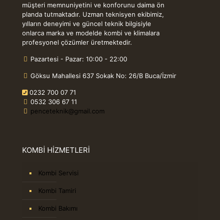
müşteri memnuniyetini ve konforunu daima ön
planda tutmaktadır. Uzman teknisyen ekibimiz,
yılların deneyimi ve güncel teknik bilgisiyle
onlarca marka ve modelde kombi ve klimalara
profesyonel çözümler üretmektedir.
Pazartesi - Pazar: 10:00 - 22:00
Göksu Mahallesi 637 Sokak No: 26/B Buca/İzmir
0232 700 07 71
0532 306 67 11
penceteknik@gmail.com
KOMBİ HİZMETLERİ
Kombi Servisi
Kombi Tamiri
Kombi Bakımı