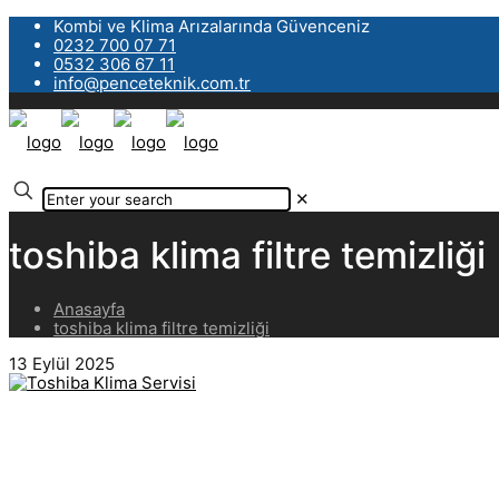
Kombi ve Klima Arızalarında Güvenceniz
0232 700 07 71
0532 306 67 11
info@penceteknik.com.tr
✕
toshiba klima filtre temizliği
Anasayfa
toshiba klima filtre temizliği
13 Eylül 2025