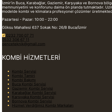
İzmir’in Buca, Karabağlar, Gaziemir, Karşıyaka ve Bornova böl
memnuniyetini ve konforunu daima ön planda tutmaktadır. Uzman
modelde kombi ve klimalara profesyonel çözümler üretmekted
Pazartesi - Pazar: 10:00 - 22:00
Göksu Mahallesi 637 Sokak No: 26/B Buca/İzmir
0232 700 07 71
0532 306 67 11
penceteknik@gmail.com
KOMBİ HİZMETLERİ
Kombi Servisi
Kombi Tamiri
Kombi Bakımı
Buca Kombi Servisi
Gaziemir Kombi Servisi
Karabağlar Kombi Servisi
Karşıyaka Kombi Servisi
Bornova Kombi Servisi
Hizmet Verdiğimiz Kombi Markaları