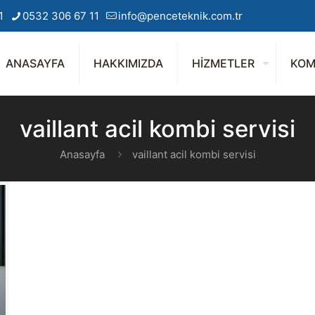
1
0532 306 67 11
info@penceteknik.com.tr
ANASAYFA
HAKKIMIZDA
HİZMETLER
KOM
vaillant acil kombi servisi
Anasayfa
vaillant acil kombi servisi