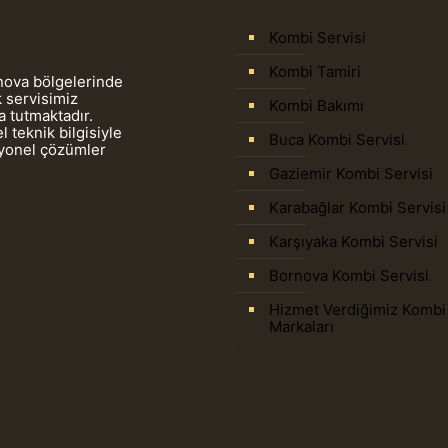
Kombi Servisi
Kombi Tamiri
rnova bölgelerinde
 servisimiz
Kombi Bakımı
 tutmaktadır.
 teknik bilgisiyle
Buca Kombi Servisi
syonel çözümler
Gaziemir Kombi Servisi
Karabağlar Kombi Servisi
Karşıyaka Kombi Servisi
Bornova Kombi Servisi
Hizmet Verdiğimiz Kombi
Markaları