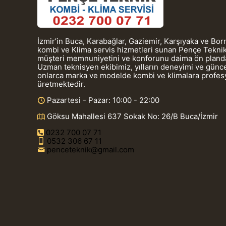
İzmir’in Buca, Karabağlar, Gaziemir, Karşıyaka ve Bo
kombi ve Klima servis hizmetleri sunan Pençe Teknik
müşteri memnuniyetini ve konforunu daima ön planda
Uzman teknisyen ekibimiz, yılların deneyimi ve güncel
onlarca marka ve modelde kombi ve klimalara profe
üretmektedir.
Pazartesi - Pazar: 10:00 - 22:00
Göksu Mahallesi 637 Sokak No: 26/B Buca/İzmir
0232 700 07 71
0532 306 67 11
penceteknik@gmail.com