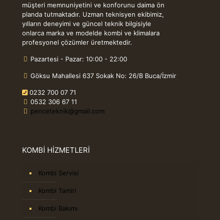
müşteri memnuniyetini ve konforunu daima ön
planda tutmaktadır. Uzman teknisyen ekibimiz,
yılların deneyimi ve güncel teknik bilgisiyle
onlarca marka ve modelde kombi ve klimalara
profesyonel çözümler üretmektedir.
Pazartesi - Pazar: 10:00 - 22:00
Göksu Mahallesi 637 Sokak No: 26/B Buca/İzmir
0232 700 07 71
0532 306 67 11
penceteknik@gmail.com
KOMBİ HİZMETLERİ
Kombi Servisi
Kombi Tamiri
Kombi Bakımı