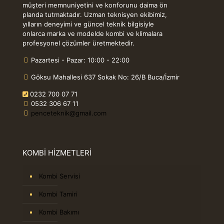
müşteri memnuniyetini ve konforunu daima ön
planda tutmaktadır. Uzman teknisyen ekibimiz,
yılların deneyimi ve güncel teknik bilgisiyle
onlarca marka ve modelde kombi ve klimalara
profesyonel çözümler üretmektedir.
Pazartesi - Pazar: 10:00 - 22:00
Göksu Mahallesi 637 Sokak No: 26/B Buca/İzmir
0232 700 07 71
0532 306 67 11
penceteknik@gmail.com
KOMBİ HİZMETLERİ
Kombi Servisi
Kombi Tamiri
Kombi Bakımı