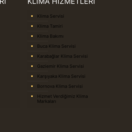
Rİ
KLİMA HİZMETLERİ
Klima Servisi
Klima Tamiri
Klima Bakımı
Buca Klima Servisi
Karabağlar Klima Servisi
Gaziemir Klima Servisi
Karşıyaka Klima Servisi
Bornova Klima Servisi
Hizmet Verdiğimiz Klima
Markaları