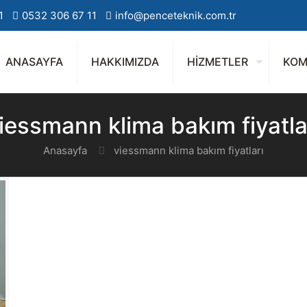
1
0532 306 67 11
info@penceteknik.com.tr
ANASAYFA
HAKKIMIZDA
HİZMETLER
KOM
iessmann klima bakım fiyatla
Anasayfa
viessmann klima bakım fiyatları