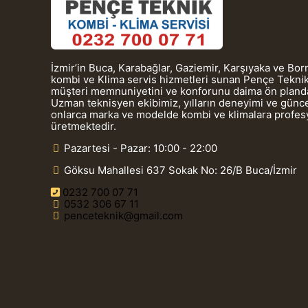
İzmir’in Buca, Karabağlar, Gaziemir, Karşıyaka ve Bo
kombi ve Klima servis hizmetleri sunan Pençe Teknik
müşteri memnuniyetini ve konforunu daima ön planda
Uzman teknisyen ekibimiz, yılların deneyimi ve güncel
onlarca marka ve modelde kombi ve klimalara profe
üretmektedir.
Pazartesi - Pazar: 10:00 - 22:00
Göksu Mahallesi 637 Sokak No: 26/B Buca/İzmir
0232 700 07 71
0532 306 67 11
penceteknik@gmail.com