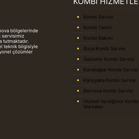
KOMBİ HİZMETLE
Kombi Servisi
Kombi Tamiri
rnova bölgelerinde
 servisimiz
Kombi Bakımı
 tutmaktadır.
 teknik bilgisiyle
Buca Kombi Servisi
syonel çözümler
Gaziemir Kombi Servisi
Karabağlar Kombi Servisi
Karşıyaka Kombi Servisi
Bornova Kombi Servisi
Hizmet Verdiğimiz Kombi
Markaları