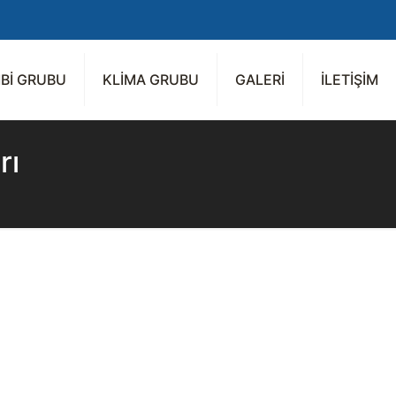
Bİ GRUBU
KLİMA GRUBU
GALERİ
İLETİŞİM
rı