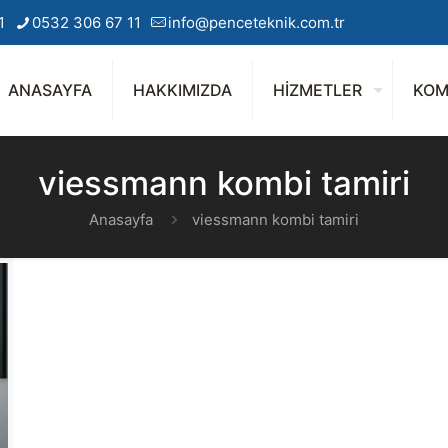
1
0532 306 67 11
info@penceteknik.com.tr
ANASAYFA
HAKKIMIZDA
HİZMETLER
KOM
viessmann kombi tamiri
Anasayfa
viessmann kombi tamiri