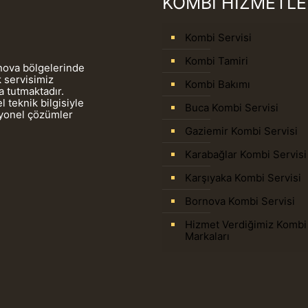
KOMBİ HİZMETLE
Kombi Servisi
Kombi Tamiri
rnova bölgelerinde
 servisimiz
Kombi Bakımı
 tutmaktadır.
 teknik bilgisiyle
Buca Kombi Servisi
syonel çözümler
Gaziemir Kombi Servisi
Karabağlar Kombi Servisi
Karşıyaka Kombi Servisi
Bornova Kombi Servisi
Hizmet Verdiğimiz Kombi
Markaları