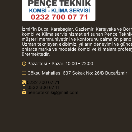
İzmir’in Buca, Karabağlar, Gaziemir, Karşıyaka ve Bo
kombi ve Klima servis hizmetleri sunan Pençe Teknik
müşteri memnuniyetini ve konforunu daima ön planda
Uzman teknisyen ekibimiz, yılların deneyimi ve güncel
onlarca marka ve modelde kombi ve klimalara profe
üretmektedir.
Pazartesi - Pazar: 10:00 - 22:00
Göksu Mahallesi 637 Sokak No: 26/B Buca/İzmir
0232 700 07 71
0532 306 67 11
penceteknik@gmail.com