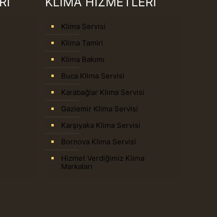
Rİ
KLİMA HİZMETLERİ
Klima Servisi
Klima Tamiri
Klima Bakımı
Buca Klima Servisi
Karabağlar Klima Servisi
Gaziemir Klima Servisi
Karşıyaka Klima Servisi
Bornova Klima Servisi
Hizmet Verdiğimiz Klima
Markaları