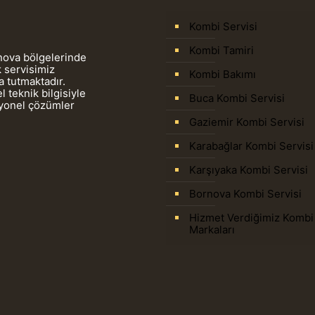
Kombi Servisi
Kombi Tamiri
rnova bölgelerinde
 servisimiz
Kombi Bakımı
 tutmaktadır.
 teknik bilgisiyle
Buca Kombi Servisi
syonel çözümler
Gaziemir Kombi Servisi
Karabağlar Kombi Servisi
Karşıyaka Kombi Servisi
Bornova Kombi Servisi
Hizmet Verdiğimiz Kombi
Markaları