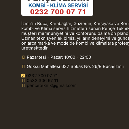
İzmir’in Buca, Karabağlar, Gaziemir, Karşıyaka ve Bo
kombi ve Klima servis hizmetleri sunan Pençe Teknik
müşteri memnuniyetini ve konforunu daima ön planda
Uzman teknisyen ekibimiz, yılların deneyimi ve güncel
onlarca marka ve modelde kombi ve klimalara profe
üretmektedir.
Pazartesi - Pazar: 10:00 - 22:00
Göksu Mahallesi 637 Sokak No: 26/B Buca/İzmir
0232 700 07 71
0532 306 67 11
penceteknik@gmail.com