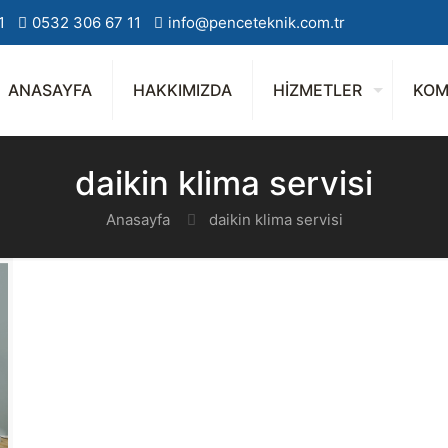
1
0532 306 67 11
info@penceteknik.com.tr
ANASAYFA
HAKKIMIZDA
HİZMETLER
KOM
daikin klima servisi
Anasayfa
daikin klima servisi